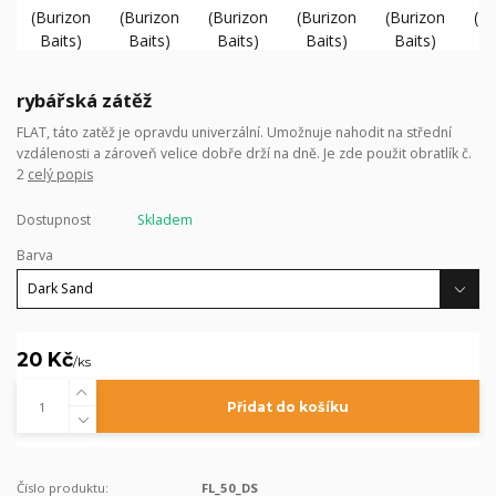
rybářská zátěž
FLAT, táto zatěž je opravdu univerzální. Umožnuje nahodit na střední
vzdálenosti a zároveň velice dobře drží na dně. Je zde použit obratlík č.
2
celý popis
Dostupnost
Skladem
Barva
20 Kč
/
ks
Přidat do košíku
Číslo produktu:
FL_50_DS