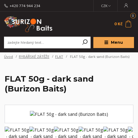
+420 774 944 234
CZK
0
0 Kč
Menu
Úvod
RYBÁŘSKÉ ZÁTĚŽE
FLAT
FLAT 50g - dark sand (Burizon Baits)
FLAT 50g - dark sand
(Burizon Baits)