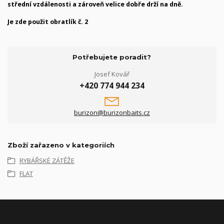
střední vzdálenosti a zároveň velice dobře drží na dně.
Je zde použit obratlík č. 2
Potřebujete poradit?
Josef Kovář
+420 774 944 234
burizon@burizonbaits.cz
Zboží zařazeno v kategoriích
RYBÁŘSKÉ ZÁTĚŽE
FLAT