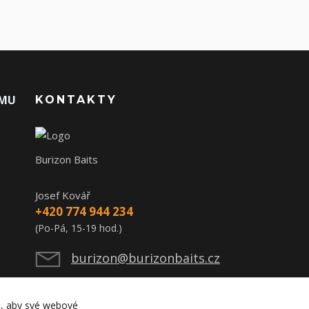
AMU
KONTAKTY
Burizon Baits
Josef Kovář
+420 774 944 234
(Po-Pá, 15-19 hod.)
burizon@burizonbaits.cz
), aby své webové