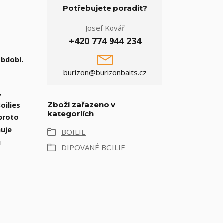
Potřebujete poradit?
Josef Kovář
+420 774 944 234
období.
burizon@burizonbaits.cz
,
Zboží zařazeno v
oilies
kategoriích
 proto
huje
BOILIE
u
DIPOVANÉ BOILIE