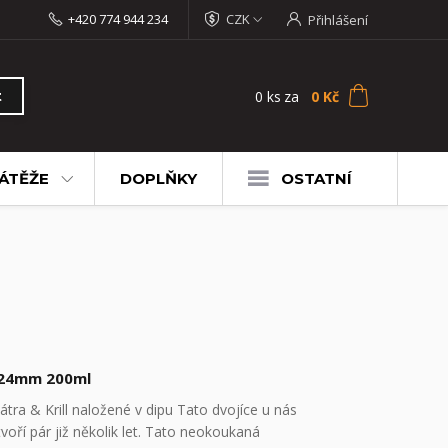
+420 774 944 234
CZK
Přihlášení
0
ks
za
0 Kč
t
ÁTĚŽE
DOPLŇKY
OSTATNÍ
24mm 200ml
Játra & Krill naložené v dipu Tato dvojíce u nás
tvoří pár již několik let. Tato neokoukaná