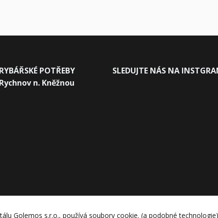
RYBÁŘSKÉ POTŘEBY
SLEDUJTE NÁS NA INSTGR
Rychnov n. Kněžnou
tálu Golemos s.r.o., používá soubory cookie. (a podobné technologie