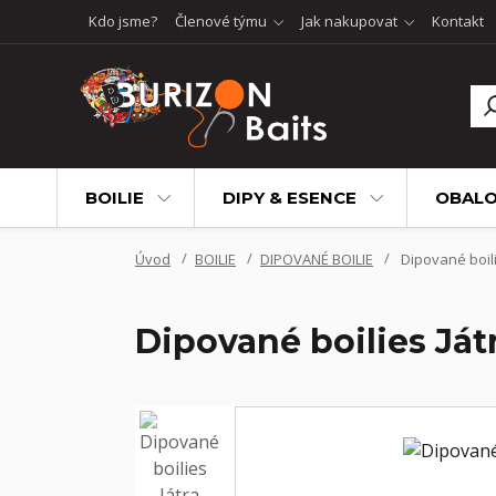
Kdo jsme?
Členové týmu
Jak nakupovat
Kontakt
BOILIE
DIPY & ESENCE
OBALO
Úvod
BOILIE
DIPOVANÉ BOILIE
Dipované boilies
Dipované boilies Játra