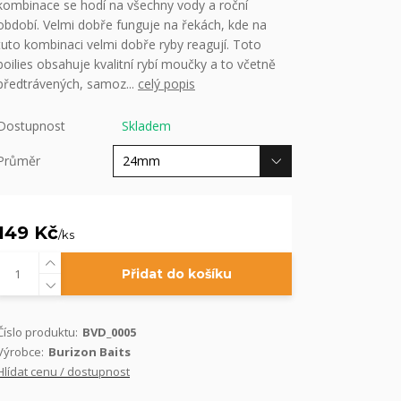
kombinace se hodí na všechny vody a roční
období. Velmi dobře funguje na řekách, kde na
tuto kombinaci velmi dobře ryby reagují. Toto
boilies obsahuje kvalitní rybí moučky a to včetně
předtrávených, samoz...
celý popis
Dostupnost
Skladem
Průměr
149 Kč
/
ks
Přidat do košíku
Číslo produktu:
BVD_0005
Výrobce:
Burizon Baits
Hlídat cenu / dostupnost