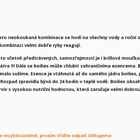
. Tato neokoukaná kombinace se hodí na všechny vody a roční 
kombinaci velmi dobře ryby reagují.
 to včetně předtrávených, samozřejmostí je i krillová moučka
átra !!! Dále se boilies může chlubit zahraničníma esencema. B
malu sušíme. Esence je vtáhnutá až do samého jádra boilies,
 Rozpad zpravidla bývá do 24 hodin v teplé vodě. Boilies obsa
arviv s vysokou nutriční hodnotou, která zaručuje velmi dobro
 je recyklovatelné, prosím třiďte odpad. Děkujeme