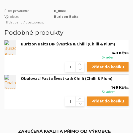
Číslo produktu:
B_0088
Výrobce:
Burizon Baits
Hlídat cenu / dostupnost
Podobné produkty
Burizon Baits DIP Švestka & Chilli (Chilli & Plum)
149 Kč
/
ks
Skladem
Přidat do košíku
Obalovací Pasta Švestka & Chilli (Chilli & Plum)
149 Kč
/
ks
Skladem
Přidat do košíku
ZARUČENÁ KVALITA PŘÍMO OD VÝROBCE