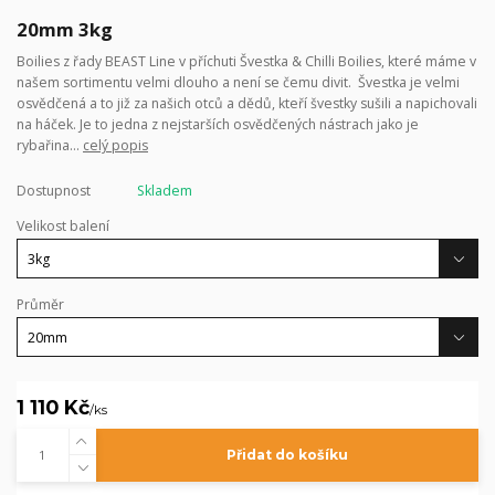
20mm 3kg
Boilies z řady BEAST Line v příchuti Švestka & Chilli Boilies, které máme v
našem sortimentu velmi dlouho a není se čemu divit. Švestka je velmi
osvědčená a to již za našich otců a dědů, kteří švestky sušili a napichovali
na háček. Je to jedna z nejstarších osvědčených nástrach jako je
rybařina...
celý popis
Dostupnost
Skladem
Velikost balení
Průměr
1 110 Kč
/
ks
Přidat do košíku