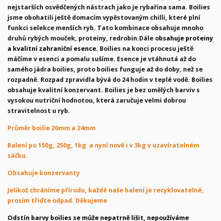
nejstarších osvědčených nástrach jako je rybařina sama. Boilies
jsme obohatili ještě domacím vypěstovaným chilli, které plní
funkci selekce menších ryb. Tato kombinace obsahuje mnoho
druhů rybých mouček, proteiny, redrobin.Dále o
bsahuje proteiny
a kvalitní zahraniční esence.
Boilies na konci procesu ještě
máčíme v esenci a pomalu sušíme. Esence je vtáhnutá až do
samého jádra boilies, proto boilies funguje až do doby, než se
rozpadně. Rozpad zpravidla bývá do 24 hodin v teplé vodě. Boilies
obsahuje kvalitní konzervant. Boilies je bez umělých barviv s
vysokou nutriční hodnotou, která zaručuje velmi dobrou
stravitelnost u ryb.
Průměr boilie 20mm a 24mm
Balení po 150g, 250g, 1kg a nyní nově i v 3kg v uzavíratelném
sáčku.
Obsahuje konzervanty
Jelikož chráníme přírodu, každé naše balení je recyklovatelné,
prosím třiďte odpad. Děkujeme
Odstín barvy boilies se může nepatrně lišit, nepoužíváme