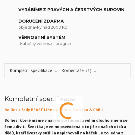
VYRÁBÍME Z PRAVÝCH A ČERSTVÝCH SUROVIN
DORUČENÍ ZDARMA
objednávky nad 2000 Kč
VĚRNOSTNÍ SYSTÉM
skutečný věrnostní program
Kompletní specifikace
Komentáře
1
Kompletní specifikace
Boilies z řady BEAST Line v příchuti Švestka & Chilli
Boilies, které máme v našem sortimentu velmi dlouho a není se
čemu divit. Švestka je velmi osvědčená a to již za našich otců a
dědů, kteří švestky sušili a napichovali na háček. Je to jedna z