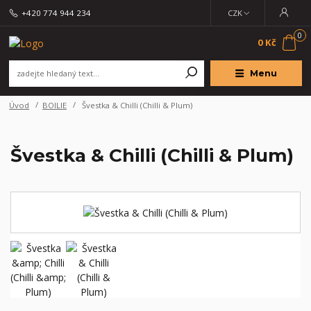
+420 774 944 234
CZK
0
0 Kč
Menu
Úvod
BOILIE
Švestka & Chilli (Chilli & Plum)
Švestka & Chilli (Chilli & Plum)