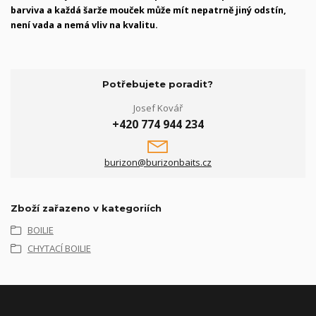
barviva a každá šarže mouček může mít nepatrně jiný odstín,
není vada a nemá vliv na kvalitu.
Potřebujete poradit?
Josef Kovář
+420 774 944 234
burizon@burizonbaits.cz
Zboží zařazeno v kategoriích
BOILIE
CHYTACÍ BOILIE