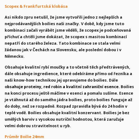
Scopex & Frankfurtská klobása
Asi nikdo zpru netušil, že jsme vytvořili jedno z nejlepších a
nejprodávanějších boilies naši značky. V době, kdy jsme tuto
kombinaci začali vyrábět jsme věděli, že scopex je podceňovaná
příchuť a chtěli jsme dokázat, že scopex s masitou kombinací
nepatří do starého železa. Tato kombinace se stala velmi
žádanou jak v Čechách na Slovensku, ale poslední dobou i v
Německu.
Obsahuje kvalitní rybí moučky a to včetně těch předtrávených,
dále obsahuje ingredience, které odebíráme přímo od řezníka a
naši know-how technikou jej upravujeme do boilies. Dále
o
bsahuje proteiny, red robin a kvalitní zahraniční esence.
Boilies
na konci procesu ještě máčíme v esenci a pomalu sušíme. Esence
je vtáhnutá až do samého jádra boilies, proto boilies funguje až
do doby, než se rozpadně. Rozpad zpravidla bývá do 24 hodin v
teplé vodě. Boilies obsahuje kvalitní konzervant. Boilies je bez
umělých barviv s vysokou nutriční hodnotou, která zaručuje
velmi dobrou stravitelnost u ryb.
Průměr Boilie 24mm