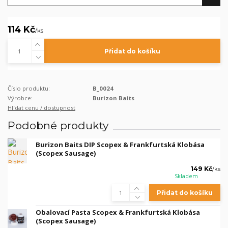
114 Kč
/
ks
Přidat do košíku
Číslo produktu:
B_0024
Výrobce:
Burizon Baits
Hlídat cenu / dostupnost
Podobné produkty
Burizon Baits DIP Scopex & Frankfurtská Klobása
(Scopex Sausage)
149 Kč
/
ks
Skladem
Přidat do košíku
Obalovací Pasta Scopex & Frankfurtská Klobása
(Scopex Sausage)