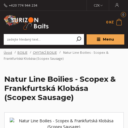
+420 774 944 234
CZK
0
0 Kč
Menu
Úvod
BOILIE
CHYTACÍ BOILIE
Natur Line Boilies - Scopex &
Frankfurtská Klobása (Scopex Sausage)
Natur Line Boilies - Scopex &
Frankfurtská Klobása
(Scopex Sausage)