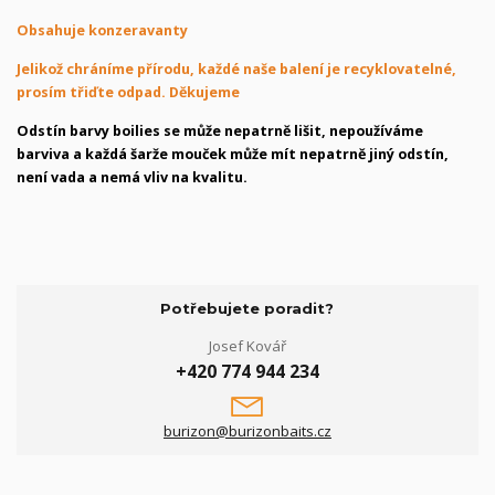
Obsahuje konzeravanty
Jelikož chráníme přírodu, každé naše balení je recyklovatelné,
prosím třiďte odpad. Děkujeme
Odstín barvy boilies se může nepatrně lišit, nepoužíváme
barviva a každá šarže mouček může mít nepatrně jiný odstín,
není vada a nemá vliv na kvalitu.
Potřebujete poradit?
Josef Kovář
+420 774 944 234
burizon@burizonbaits.cz