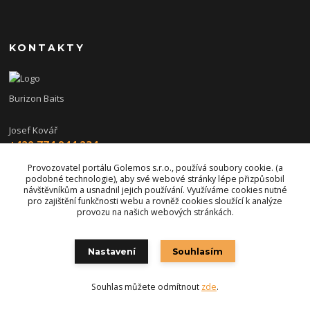
KONTAKTY
Burizon Baits
Josef Kovář
+420 774 944 234
(Po-Pá, 15-19 hod.)
Provozovatel portálu Golemos s.r.o., používá soubory cookie. (a
podobné technologie), aby své webové stránky lépe přizpůsobil
burizon@burizonbaits.cz
návštěvníkům a usnadnil jejich používání. Využíváme cookies nutné
pro zajištění funkčnosti webu a rovněž cookies sloužící k analýze
provozu na našich webových stránkách.
Nastavení
Souhlasím
Souhlas můžete odmítnout
zde
.
Vytvořeno na
Eshop-rychle.cz