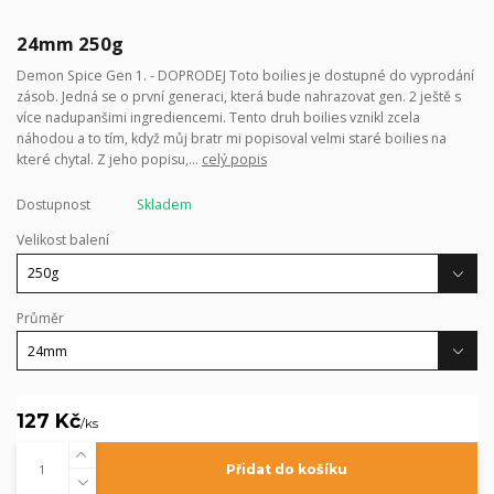
24mm 250g
Demon Spice Gen 1. - DOPRODEJ Toto boilies je dostupné do vyprodání
zásob. Jedná se o první generaci, která bude nahrazovat gen. 2 ještě s
více nadupanšimi ingrediencemi. Tento druh boilies vznikl zcela
náhodou a to tím, když můj bratr mi popisoval velmi staré boilies na
které chytal. Z jeho popisu,...
celý popis
Dostupnost
Skladem
Velikost balení
Průměr
127 Kč
/
ks
Přidat do košíku