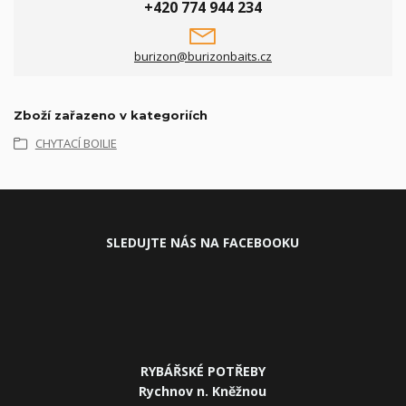
+420 774 944 234
burizon@burizonbaits.cz
Zboží zařazeno v kategoriích
CHYTACÍ BOILIE
SLEDUJ
TE NÁS NA FACEBOOKU
RYBÁŘSKÉ POTŘEBY
Rychnov n. Kněžnou