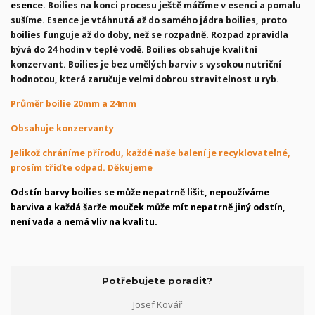
esence.
Boilies na konci procesu ještě máčíme v esenci a pomalu
sušíme. Esence je vtáhnutá až do samého jádra boilies, proto
boilies funguje až do doby, než se rozpadně. Rozpad zpravidla
bývá do 24 hodin v teplé vodě. Boilies obsahuje kvalitní
konzervant. Boilies je bez umělých barviv s vysokou nutriční
hodnotou, která zaručuje velmi dobrou stravitelnost u ryb.
Průměr boilie 20mm a 24mm
Obsahuje konzervanty
Jelikož chráníme přírodu, každé naše balení je recyklovatelné,
prosím třiďte odpad. Děkujeme
Odstín barvy boilies se může nepatrně lišit, nepoužíváme
barviva a každá šarže mouček může mít nepatrně jiný odstín,
není vada a nemá vliv na kvalitu.
Potřebujete poradit?
Josef Kovář