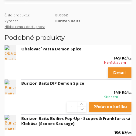
Číslo produktu:
B_0062
Výrobce:
Burizon Baits
Hlídat cenu / dostupnost
Podobné produkty
Obalovací Pasta Demon Spice
149 Kč
/
ks
Není skladem
Detail
Burizon Baits DIP Demon Spice
149 Kč
/
ks
Skladem
Přidat do košíku
Burizon Baits Boilies Pop-Up - Scopex & Frankfurtská
Klobása (Scopex Sausage)
156 Kč
/
ks