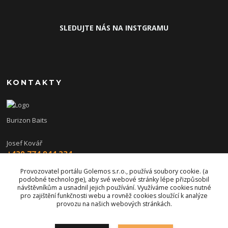
SLEDUJTE NÁS NA INSTGRAMU
KONTAKTY
Burizon Baits
Josef Kovář
+420 774 944 234
(Po-Pá, 15-19 hod.)
Provozovatel portálu Golemos s.r.o., používá soubory cookie. (a
podobné technologie), aby své webové stránky lépe přizpůsobil
burizon@burizonbaits.cz
návštěvníkům a usnadnil jejich používání. Využíváme cookies nutné
pro zajištění funkčnosti webu a rovněž cookies sloužící k analýze
provozu na našich webových stránkách.