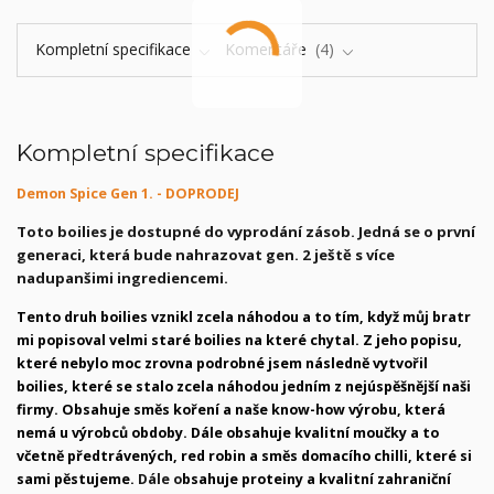
Kompletní specifikace
Komentáře
4
Kompletní specifikace
Demon Spice Gen 1. - DOPRODEJ
Toto boilies je dostupné do vyprodání zásob. Jedná se o první
generaci, která bude nahrazovat gen. 2 ještě s více
nadupanšimi ingrediencemi.
Tento druh boilies vznikl zcela náhodou a to tím, když můj bratr
mi popisoval velmi staré boilies na které chytal. Z jeho popisu,
které nebylo moc zrovna podrobné jsem následně vytvořil
boilies, které se stalo zcela náhodou jedním z nejúspěšnější naši
firmy. Obsahuje směs koření a naše know-how výrobu, která
nemá u výrobců obdoby. Dále obsahuje kvalitní moučky a to
včetně předtrávených, red robin a směs domacího chilli, které si
sami pěstujeme.
Dále o
bsahuje proteiny a kvalitní zahraniční