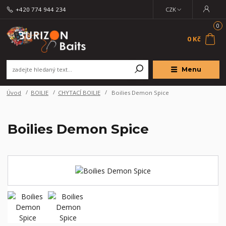
+420 774 944 234
CZK
0
0 Kč
Menu
Úvod
BOILIE
CHYTACÍ BOILIE
Boilies Demon Spice
Boilies Demon Spice